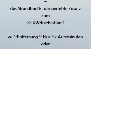
–
das Strandbad ist der perfekte Zusatz
zum
19. VWBus-Festival!
🚗 **Entfernung:** Nur **7 Autominuten
oder
eine gemütliche 20-minütige
Fahradtour**
durch die Natur trennen das
19. VWBus-Festival vom Strandbad
Kallinchen.